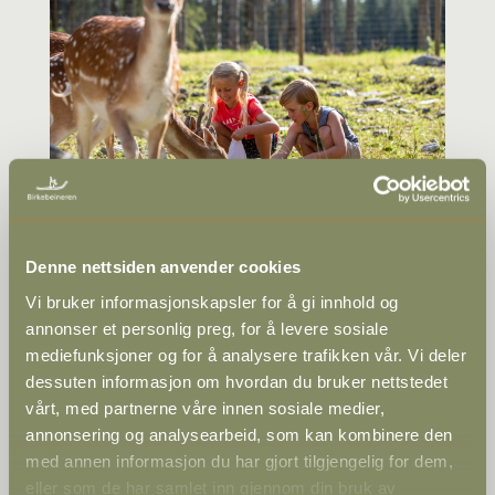
Denne nettsiden anvender cookies
Childrens Farm Hunderfossen
Vi bruker informasjonskapsler for å gi innhold og
annonser et personlig preg, for å levere sosiale
Hunderfossen Winter Park
mediefunksjoner og for å analysere trafikken vår. Vi deler
dessuten informasjon om hvordan du bruker nettstedet
vårt, med partnerne våre innen sosiale medier,
annonsering og analysearbeid, som kan kombinere den
med annen informasjon du har gjort tilgjengelig for dem,
eller som de har samlet inn gjennom din bruk av