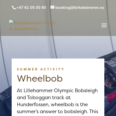
+47 61 05 00 80
booking@birkebeineren.no
SUMMER ACTIVITY
Wheelbob
At Lillehammer Olympic Bobsleigh
and Toboggan track at
Hunderfossen, wheelbob is the
summer’s answer to bobsleigh. This