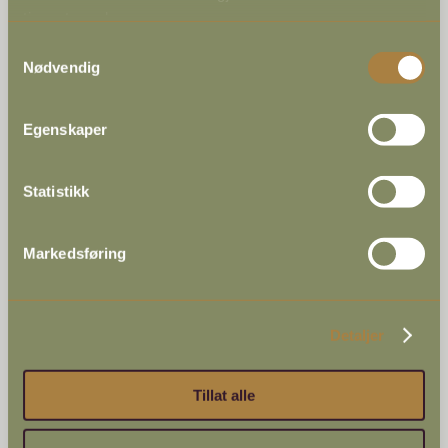
tjenestene deres.
Samtykkevalg
Nødvendig
Skibladner
Egenskaper
Statistikk
Markedsføring
Detaljer
Hafjell Bike Park
Tillat alle