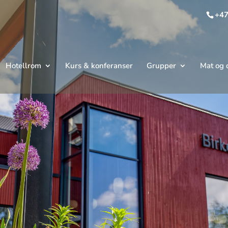
+47
Hotellrom
Kurs & konferanser
Grupper
Mat og 