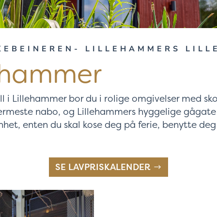
KEBEINEREN- LILLEHAMMERS LILL
lehammer
l i Lillehammer bor du i rolige omgivelser med sk
ærmeste nabo, og Lillehammers hyggelige gågate 
nhet, enten du skal kose deg på ferie, benytte deg
SE LAVPRISKALENDER