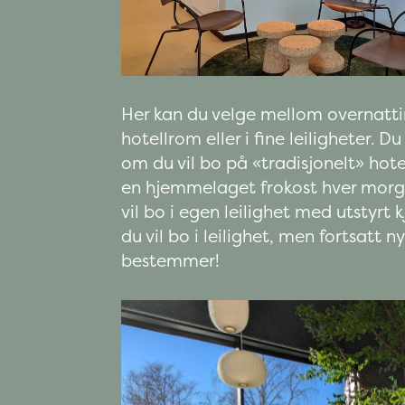
Her kan du velge mellom overnattin
hotellrom eller i fine leiligheter. 
om du vil bo på «tradisjonelt» hot
en hjemmelaget frokost hver morge
vil bo i egen leilighet med utstyrt k
du vil bo i leilighet, men fortsatt 
bestemmer!