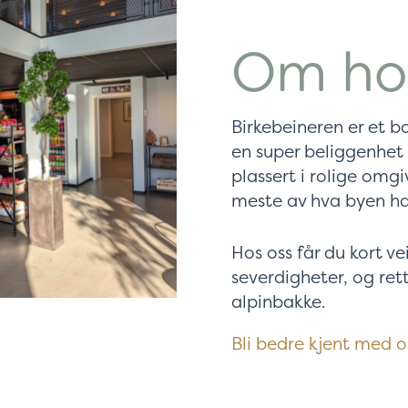
Om hot
Birkebeineren er et b
en super beliggenhet 
plassert i rolige omgi
meste av hva byen ha
Hos oss får du kort ve
severdigheter, og rett
alpinbakke.
Bli bedre kjent med os