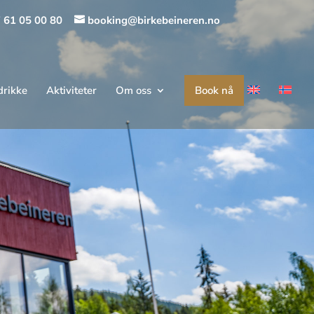
 61 05 00 80
booking@birkebeineren.no
drikke
Aktiviteter
Om oss
Book nå