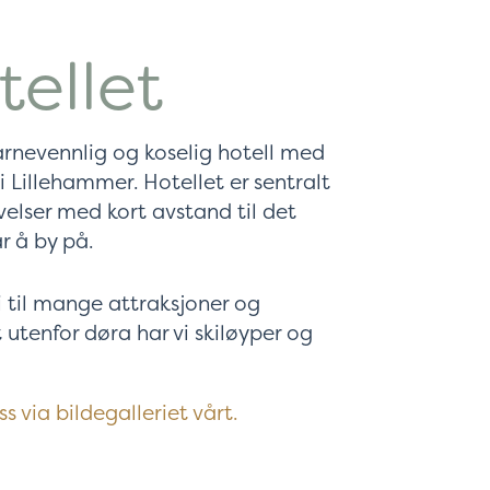
ellet
arnevennlig og koselig hotell med
i Lillehammer. Hotellet er sentralt
velser med kort avstand til det
r å by på.
i til mange attraksjoner og
 utenfor døra har vi skiløyper og
s via bildegalleriet vårt.