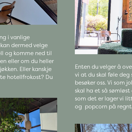
g i vanlige
Du kan dermed velge
ell og komme ned til
n eller om du heller
Enten du velger å over
jøkken. Eller kanskje
vi at du skal føle de
nyte hotellfrokost? Du
besøker oss. Vi som jo
skal ha et så sømløst
som det er lager vi li
og popcorn på regnt