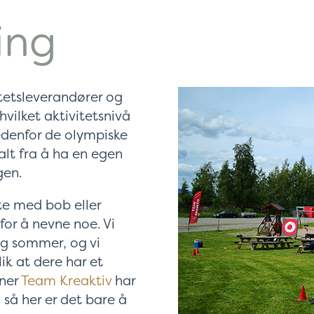
ing
tetsleverandører og
vilket aktivitetsnivå
edenfor de olympiske
lt fra å ha en egen
gen.
ste med bob eller
 for å nevne noe. Vi
og sommer, og vi
k at dere har et
tner
Team Kreaktiv
har
 så her er det bare å