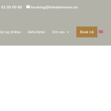
 61 05 00 80
booking@birkebeineren.no
at og drikke
Aktiviteter
Om oss
Book nå