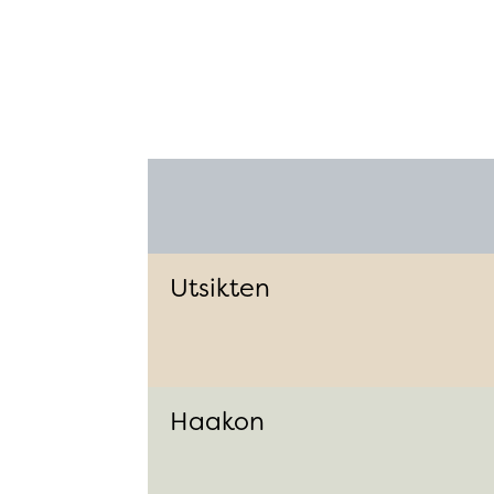
Utsikten
Haakon