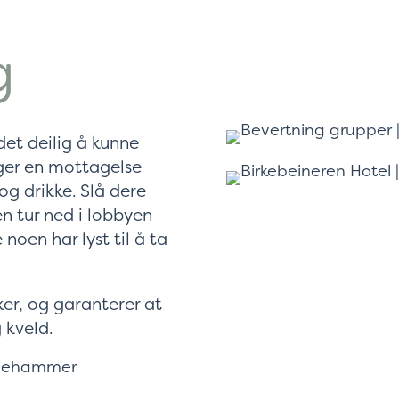
g
det deilig å kunne
ager en mottagelse
g drikke. Slå dere
en tur ned i lobbyen
 noen har lyst til å ta
ker, og garanterer at
 kveld.