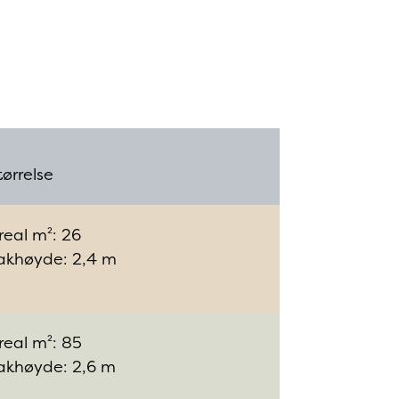
tørrelse
real m²: 26
akhøyde: 2,4 m
real m²: 85
akhøyde: 2,6 m