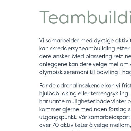
Teambuild
Vi samarbeider med dyktige aktivi
kan skreddersy teambuilding etter h
dere ønsker. Med plassering rett n
anleggene kan dere velge mellom a
olympisk seremoni til bowling i ha
For de adrenalinsøkende kan vi fri
hjulbob, aking eller terrengsykling,
har uante muligheter både vinter 
kommer gjerne med noen forslag sli
utgangspunkt. Vår samarbeidspar
over 70 aktiviteter å velge mellom,