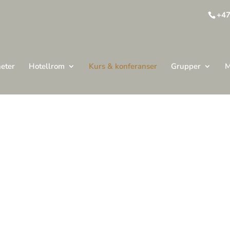
+47
heter
Hotellrom
Kurs & konferanser
Grupper
M