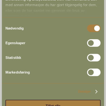
med annen informasjon du har gjort tilgjengelig for dem,
eller som de har samlet inn gjennom din bruk av
tjenestene deres.
Samtykkevalg
Nødvendig
Egenskaper
Hafjell Bike Park
Statistikk
Markedsføring
Detaljer
Tillat alle