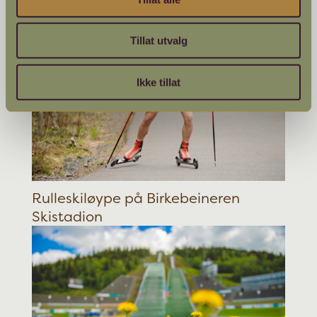
Gondolen i Hafjell
Tillat utvalg
Ikke tillat
Rulleskiløype på Birkebeineren
Skistadion