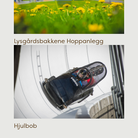
Lysgårdsbakkene Hoppanlegg
Hjulbob