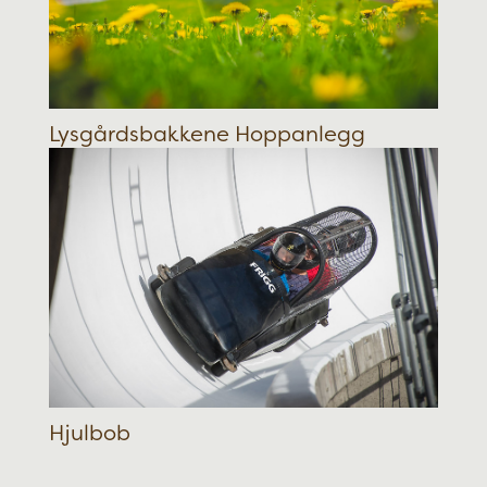
Lysgårdsbakkene Hoppanlegg
Hjulbob