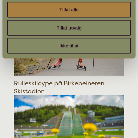
Tillat alle
Tillat utvalg
Ikke tillat
Rulleskiløype på Birkebeineren
Skistadion