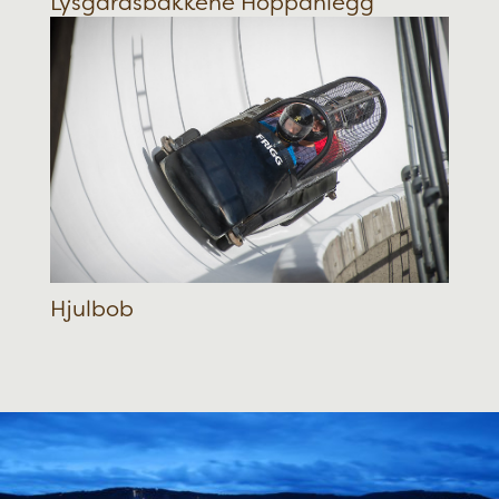
Lysgårdsbakkene Hoppanlegg
Hjulbob