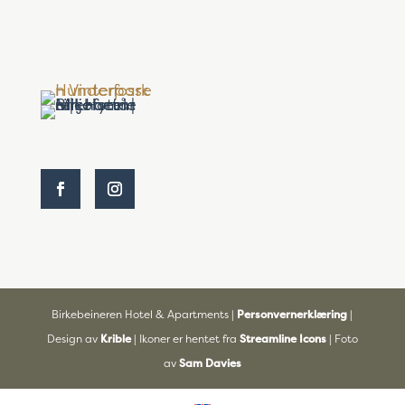
Birkebeineren Hotel & Apartments |
Personvernerklæring
|
Design av
Krible
| Ikoner er hentet fra
Streamline Icons
| Foto
av
Sam Davies