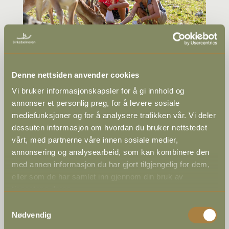
Barnas Gård Hunderfossen
Denne nettsiden anvender cookies
Vi bruker informasjonskapsler for å gi innhold og
annonser et personlig preg, for å levere sosiale
mediefunksjoner og for å analysere trafikken vår. Vi deler
dessuten informasjon om hvordan du bruker nettstedet
vårt, med partnerne våre innen sosiale medier,
annonsering og analysearbeid, som kan kombinere den
med annen informasjon du har gjort tilgjengelig for dem,
eller som de har samlet inn gjennom din bruk av
tjenestene deres.
Samtykkevalg
Vinterparken Hunderfossen
Nødvendig